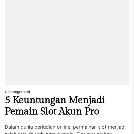
Uncategorized
5 Keuntungan Menjadi
Pemain Slot Akun Pro
Dalam dunia perjudian online, permainan slot menjadi