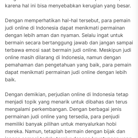
karena hal ini bisa menyebabkan kerugian yang besar.
Dengan memperhatikan hal-hal tersebut, para pemain
judi online di Indonesia dapat menikmati permainan
dengan lebih aman dan nyaman. Selalu ingat untuk
bermain secara bertanggung jawab dan jangan sampai
terbawa emosi saat bermain judi online. Meskipun judi
online masih dilarang di Indonesia, namun dengan
pemahaman dan pengetahuan yang baik, para pemain
dapat menikmati permainan judi online dengan lebih
baik.
Dengan demikian, perjudian online di Indonesia tetap
menjadi topik yang menarik untuk dibahas dan terus
mengalami perkembangan. Dengan berbagai jenis
permainan judi online yang tersedia, para penjudi
memiliki banyak pilihan untuk menyalurkan hobi
mereka. Namun, tetaplah bermain dengan bijak dan