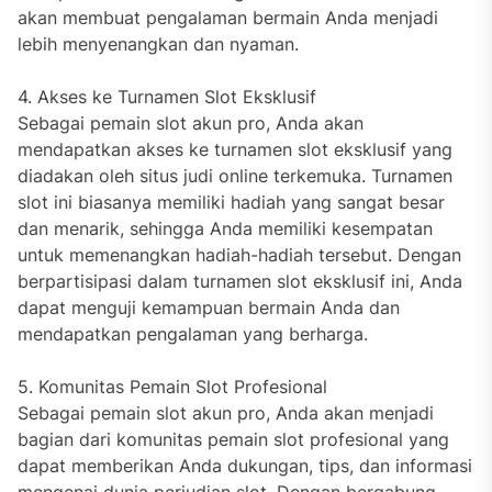
akan membuat pengalaman bermain Anda menjadi
lebih menyenangkan dan nyaman.
4. Akses ke Turnamen Slot Eksklusif
Sebagai pemain slot akun pro, Anda akan
mendapatkan akses ke turnamen slot eksklusif yang
diadakan oleh situs judi online terkemuka. Turnamen
slot ini biasanya memiliki hadiah yang sangat besar
dan menarik, sehingga Anda memiliki kesempatan
untuk memenangkan hadiah-hadiah tersebut. Dengan
berpartisipasi dalam turnamen slot eksklusif ini, Anda
dapat menguji kemampuan bermain Anda dan
mendapatkan pengalaman yang berharga.
5. Komunitas Pemain Slot Profesional
Sebagai pemain slot akun pro, Anda akan menjadi
bagian dari komunitas pemain slot profesional yang
dapat memberikan Anda dukungan, tips, dan informasi