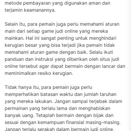
metode pembayaran yang digunakan aman dan
terjamin keamanannya.
Selain itu, para pemain juga perlu memahami aturan
main dari setiap game judi online yang mereka
mainkan. Hal ini sangat penting untuk menghindari
kerugian besar yang bisa terjadi jika pemain tidak
memahami aturan game dengan baik. Selalu ikuti
panduan dan instruksi yang diberikan oleh situs judi
online tersebut agar dapat bermain dengan lancar dan
meminimalkan resiko kerugian.
Tidak hanya itu, para pemain juga perlu
memperhatikan batasan waktu dan jumlah taruhan
yang mereka lakukan. Jangan sampai terjebak dalam
permainan yang terlalu lama dan menghabiskan
banyak uang. Tetaplah bermain dengan bijak dan
sesuai dengan kemampuan finansial masing-masing.
Jangan terlalu serakah dalam bermain judi online,