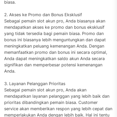
biasa.
2. Akses ke Promo dan Bonus Eksklusif
Sebagai pemain slot akun pro, Anda biasanya akan
mendapatkan akses ke promo dan bonus eksklusif
yang tidak tersedia bagi pemain biasa. Promo dan
bonus ini biasanya lebih menguntungkan dan dapat
meningkatkan peluang kemenangan Anda. Dengan
memanfaatkan promo dan bonus ini secara optimal,
Anda dapat meningkatkan saldo akun Anda secara
signifikan dan memperbesar potensi kemenangan
Anda.
3. Layanan Pelanggan Prioritas
Sebagai pemain slot akun pro, Anda akan
mendapatkan layanan pelanggan yang lebih baik dan
prioritas dibandingkan pemain biasa. Customer
service akan memberikan respon yang lebih cepat dan
memperlakukan Anda dengan lebih baik. Hal ini tentu