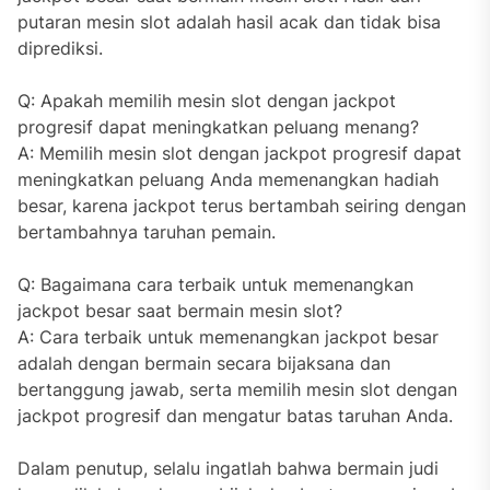
putaran mesin slot adalah hasil acak dan tidak bisa
diprediksi.
Q: Apakah memilih mesin slot dengan jackpot
progresif dapat meningkatkan peluang menang?
A: Memilih mesin slot dengan jackpot progresif dapat
meningkatkan peluang Anda memenangkan hadiah
besar, karena jackpot terus bertambah seiring dengan
bertambahnya taruhan pemain.
Q: Bagaimana cara terbaik untuk memenangkan
jackpot besar saat bermain mesin slot?
A: Cara terbaik untuk memenangkan jackpot besar
adalah dengan bermain secara bijaksana dan
bertanggung jawab, serta memilih mesin slot dengan
jackpot progresif dan mengatur batas taruhan Anda.
Dalam penutup, selalu ingatlah bahwa bermain judi