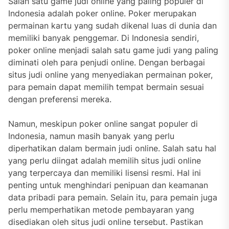
Salah satu game judi online yang paling populer di
Indonesia adalah poker online. Poker merupakan
permainan kartu yang sudah dikenal luas di dunia dan
memiliki banyak penggemar. Di Indonesia sendiri,
poker online menjadi salah satu game judi yang paling
diminati oleh para penjudi online. Dengan berbagai
situs judi online yang menyediakan permainan poker,
para pemain dapat memilih tempat bermain sesuai
dengan preferensi mereka.
Namun, meskipun poker online sangat populer di
Indonesia, namun masih banyak yang perlu
diperhatikan dalam bermain judi online. Salah satu hal
yang perlu diingat adalah memilih situs judi online
yang terpercaya dan memiliki lisensi resmi. Hal ini
penting untuk menghindari penipuan dan keamanan
data pribadi para pemain. Selain itu, para pemain juga
perlu memperhatikan metode pembayaran yang
disediakan oleh situs judi online tersebut. Pastikan