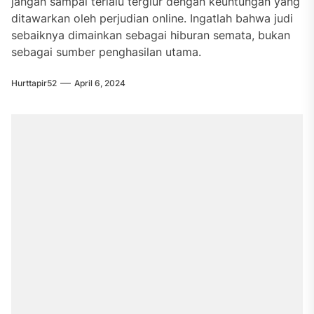
jangan sampai terlalu tergiur dengan keuntungan yang
ditawarkan oleh perjudian online. Ingatlah bahwa judi
sebaiknya dimainkan sebagai hiburan semata, bukan
sebagai sumber penghasilan utama.
Hurttapir52
April 6, 2024