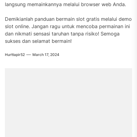
langsung memainkannya melalui browser web Anda.
Demikianlah panduan bermain slot gratis melalui demo
slot online. Jangan ragu untuk mencoba permainan ini
dan nikmati sensasi taruhan tanpa risiko! Semoga
sukses dan selamat bermain!
Hurttapir52
March 17, 2024