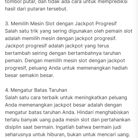
tombol putar, dan tidak ada cara untuk memprediksi
hasil dari putaran tersebut.
3. Memilih Mesin Slot dengan Jackpot Progresif
Salah satu trik yang sering digunakan oleh pemain slot
adalah memilih mesin dengan jackpot progresif.
Jackpot progresif adalah jackpot yang terus
bertambah seiring dengan bertambahnya taruhan
pemain. Dengan memilih mesin slot dengan jackpot
progresif, peluang Anda untuk memenangkan hadiah
besar semakin besar.
4. Mengatur Batas Taruhan
Salah satu cara terbaik untuk meningkatkan peluang
Anda memenangkan jackpot besar adalah dengan
mengatur batas taruhan Anda. Hindari menghabiskan
terlalu banyak uang pada mesin slot dan pertahankan
disiplin saat bermain. Ingatlah bahwa bermain judi
seharusnya untuk hiburan, bukan untuk mencari uang.