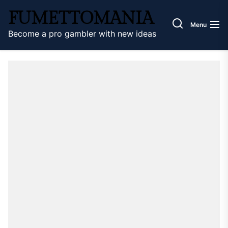
Skip
FUMETTOMANIA
to
Menu
the
Become a pro gambler with new ideas
content