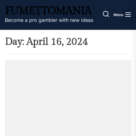
Skip
FUMETTOMANIA
to
Menu
the
Become a pro gambler with new ideas
content
Day:
April 16, 2024